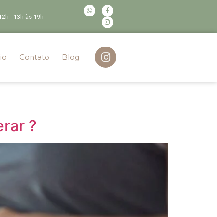
 12h - 13h às 19h
io
Contato
Blog
rar ?