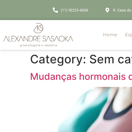
(11) 92223-6656
R. Casa do 
Home
Esp
Category:
Sem ca
Mudanças hormonais du