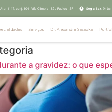
Ator 1117, conj. 104 - Vila Olímpia - São Paulos - SP
Seg a Sex
: 9h às
ecialidades
Serviços
Dr. Alexandre Sasaoka
Portfól
tegoria
rante a gravidez: o que espe